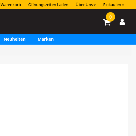
Warenkorb
Öffnungszeiten Laden
Über Uns
Einkaufen
0
Neuheiten
Marken