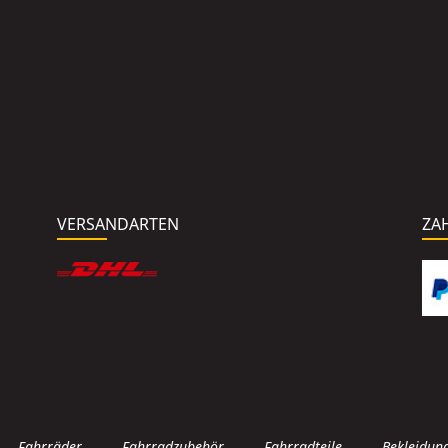
VERSANDARTEN
ZA
Fahrräder
Fahrradzubehör
Fahrradteile
Bekleidun