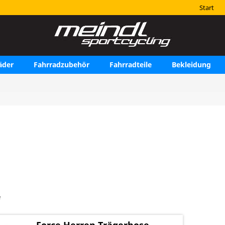
Start
äder
Fahrradzubehör
Fahrradteile
Bekleidung
e
Force Herren Trägerhose