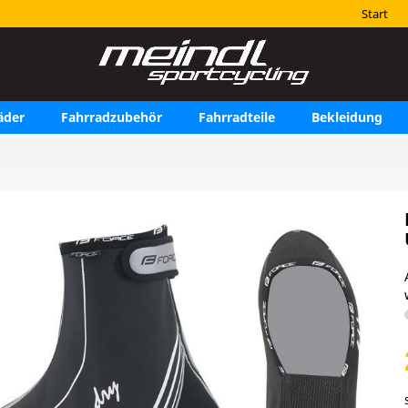
Start
äder
Fahrradzubehör
Fahrradteile
Bekleidung