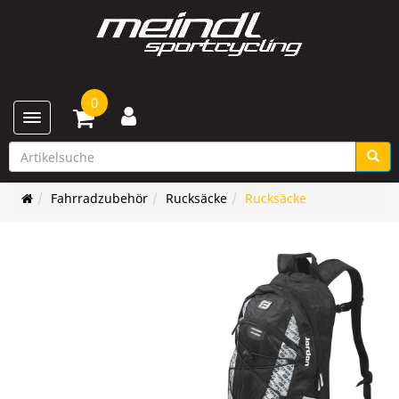
0
Toggle navigation
Fahrradzubehör
Rucksäcke
Rucksäcke