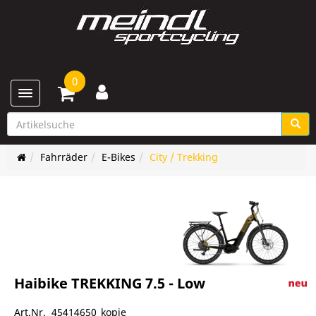
0
Toggle navigation
Fahrräder
E-Bikes
City / Trekking
Haibike TREKKING 7.5 - Low
Art.Nr. 45414650_kopie