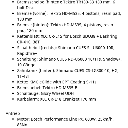
Bremsscheibe (hinten): Tektro TR180-53 180 mm, 6
bolt Disc
Bremse (vorne): Tektro HD-M535, 4 pistons, resin pad,
180 mm
Bremse (hinten): Tektro HD-M535, 4 pistons, resin
pad, 180 mm
Kettenblatt: XLC CR-E15 for Bosch BDU38 + Bashring
CR-X10, 38T
Schalthebel (rechts): Shimano CUES SL-U6000-10R,
Rapidfire+
Schaltung: Shimano CUES RD-U6000 10/11s, Shadow+,
10 Gänge
Zahnkranz (hinten): Shimano CUES CS-LG300-10, HG,
11-48T
Kette: KMC eGlide with EPT Coating 9-11s
Bremshebel: Tektro HD-M535-BL
Schaltauge: Glory Wheel UDH
Kurbelarm: XLC CR-E18 Crankset 170 mm
Antrieb
Motor: Bosch Performance Line PX, 600W, 25km/h,
85Nm