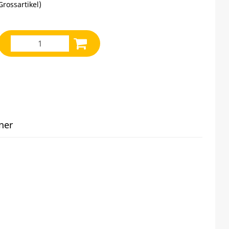
Grossartikel
)
ner