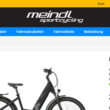
Start
äder
Fahrradzubehör
Fahrradteile
Bekleidung