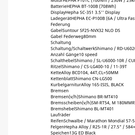
MotorHEPHA P101C (100Nm / 250W / 25k
BatterieHEPHA BT-100B (708Wh)
DisplayHepha SC-351 3.5'' Display
LadegerätHEPHA EC-P100B (6A / Ultra Fas
Federung
GabelSuntour SF25-NVX32 NLO DS
Gabel Federweg80mm
Schaltung
Schaltung/SchaltwerkShimano / RD-U6020
Anzahl Gänge10 speed
SchalthebelShimano / SL-U6000-10R / CU
RitzelShimano / CS-LG400-10 / 11-39T
KetteAlloy BCD104, 44T,CL=50MM
KettenblattShimano CN-LG500
KurbelgarniturAlloy 165-ISIS, BLACK
Bremsen
Bremsen(v/h)Shimano BR-MT410
Bremsscheiben(v/h)SM-RT54, M 180MM
BremshebelShimano BL-MT401
Laufräder
ReifenSchwalbe / Marathon Mondial 57-5
FelgenHepha Alloy / R25-1R / 27.5" / 584
Speichen13G ED Black