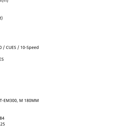
m/h)
t)
 / CUES / 10-Speed
ES
RT-EM300, M 180MM
84
×25