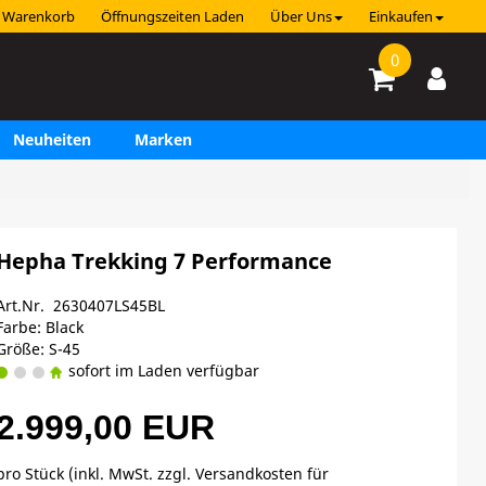
Warenkorb
Öffnungszeiten Laden
Über Uns
Einkaufen
0
Neuheiten
Marken
Hepha Trekking 7 Performance
Art.Nr. 2630407LS45BL
Farbe: Black
Größe: S-45
sofort im Laden verfügbar
2.999,00 EUR
pro Stück (inkl. MwSt. zzgl.
Versandkosten für