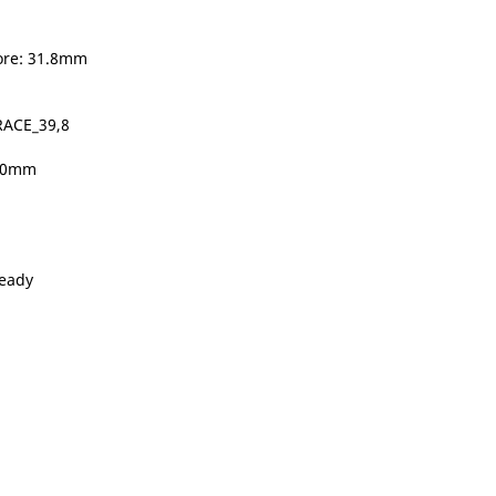
ore: 31.8mm
RACE_39,8
300mm
ready