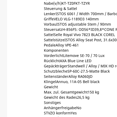
Nabe(v/h)KT-TZ0FKT-TZYR
Steuerung & Sattel
LenkerISTOS 6061 / Width 700mm / Barb
GriffeVELO VLG-1189D3 140mm
VorbauISTOS adjustable Stem / 90mm
SteuersatzH-856F5: OD56*ID39,8*CONE 
SattelSelle Royal Vivo 7823 BLACK COREL
SattelstützeISTOS Alloy Seat Post, 31.6x
PedaleAlloy VPE-461
Komponenten
VorderlichtLitemove SE-70 / 70 Lux
RücklichtAXA Blue Line LED
GepäckträgerStandwell / Alloy / MIK HD 
SchutzblecheSP-60C-27.5-Matte Black
SeitenständerAlloy RA060JD
KlingelAnnuo, 11A-05 Bell black
Gewicht
Max. zul. Gesamtgewicht150 kg
Gewicht des Rades26,5 kg
Sonstiges
AnhängerfreigabeNo
STVZO konformYes